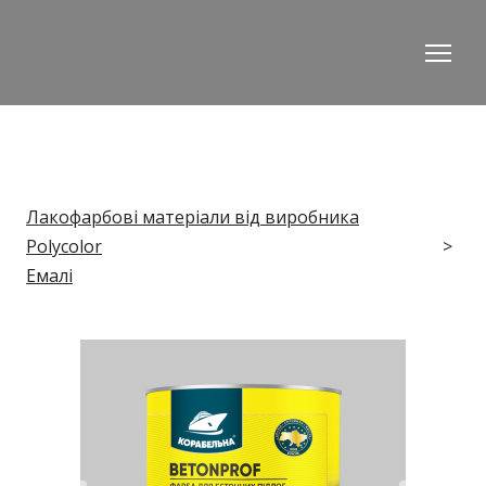
Лакофарбові матеріали від виробника
Polycolor
Емалі