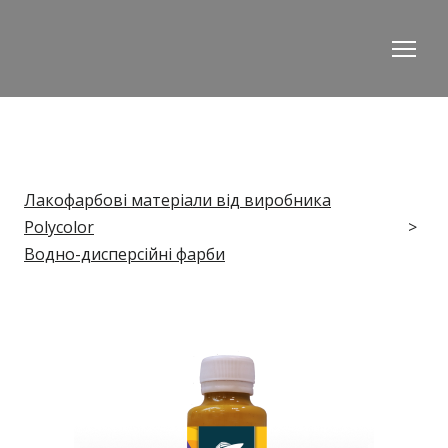
Лакофарбові матеріали від виробника
Polycolor
Водно-дисперсійні фарби