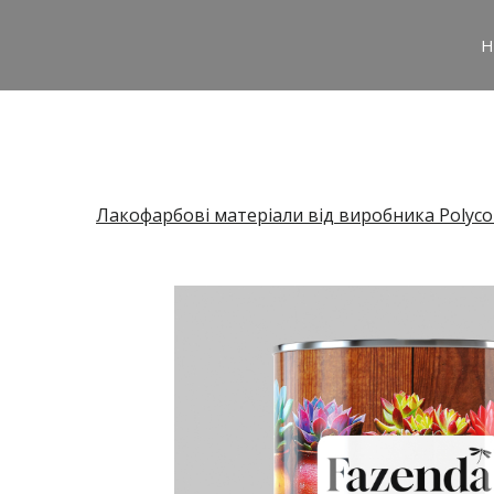
H
Лакофарбові матеріали від виробника Polyco