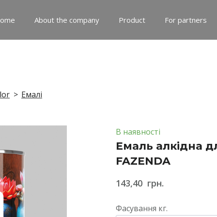
ome
About the company
Product
For partners
lor
Емалі
В наявності
Емаль алкідна д
FAZENDA
143,40  грн.
Фасування кг.