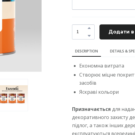
Додати в
DESCRIPTION
DETAILS & SP
Економна витрата
Створює міцне покриття
засобів
Яскраві кольори
Призначається
для надан
декоративного захисту д
підлог, а також інших де
експлуатуються всередин