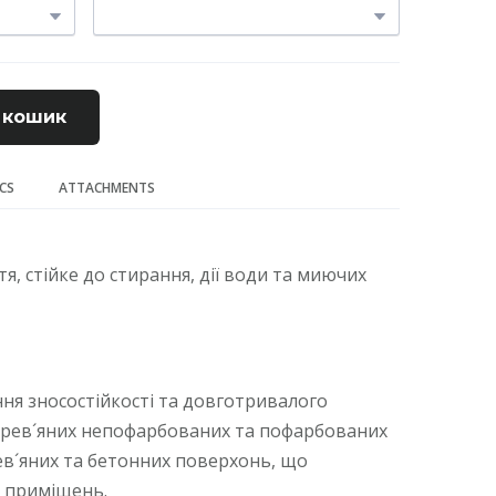
 кошик
ECS
ATTACHMENTS
, стійке до стирання, дії води та миючих
ня зносостійкості та довготривалого
ерев´яних непофарбованих та пофарбованих
рев´яних та бетонних поверхонь, що
і приміщень.