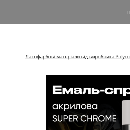
H
Лакофарбові матеріали від виробника Polyco