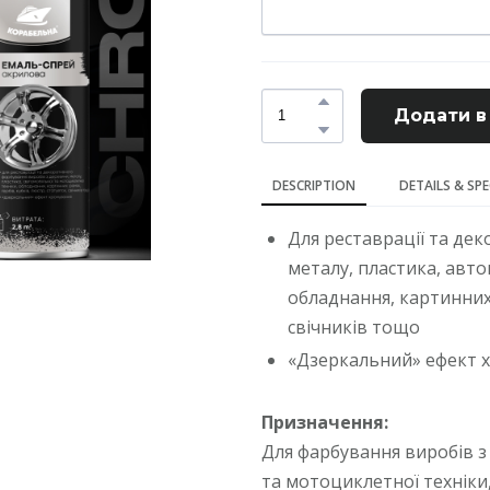
Додати в
DESCRIPTION
DETAILS & SP
Для реставрації та де
металу, пластика, авто
обладнання, картинних 
свічників тощо
«Дзеркальний» ефект 
Призначення:
Для фарбування виробів з
та мотоциклетної техніки