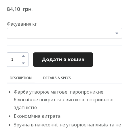
84,10  грн.
Фасування кг
Додати в кошик
DESCRIPTION
DETAILS & SPECS
Фарба утворює матове, паропроникне,
білосніжне покриття з високою покривною
здатністю
Економічна витрата
Зручна в нанесенні, не утворює напливів та не