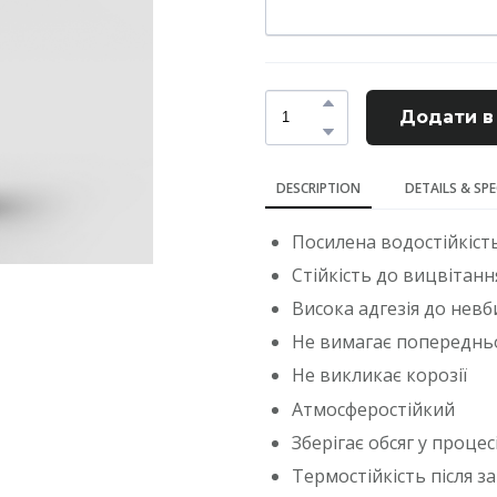
Додати в
DESCRIPTION
DETAILS & SP
Посилена водостійкість
Стійкість до вицвітанн
Висока адгезія до нев
Не вимагає попереднь
Не викликає корозії
Атмосферостійкий
Зберігає обсяг у процес
Термостійкість після з