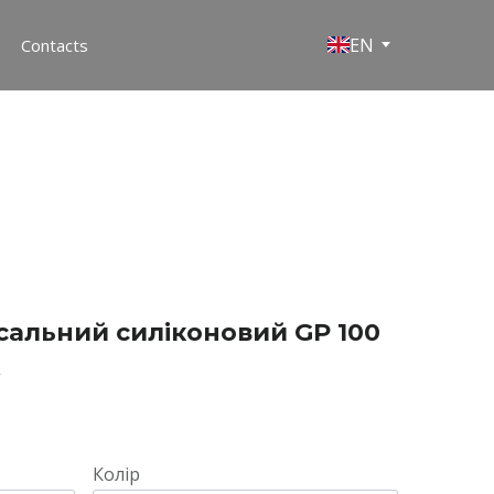
EN
Contacts
сальний силіконовий GP 100
А
Колір