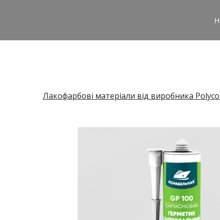
H
Лакофарбові матеріали від виробника Polyco