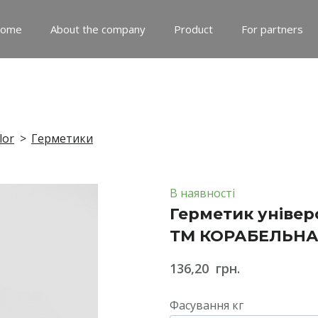
ome
About the company
Product
For partners
lor
Герметики
В наявності
Герметик універ
ТМ КОРАБЕЛЬН
136,20  грн.
Фасування кг