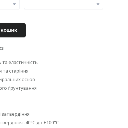
 кошик
ECS
 та еластичність
я та старіння
биральних основ
ого ґрунтування
і затвердіння
атвердіння -40°С до +100°С