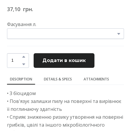
37,10  грн.
Фасування л.
Додати в кошик
DESCRIPTION
DETAILS & SPECS
ATTACHMENTS
• З біоцидом
• Пов'язує залишки пилу на поверхні та вирівнює
її поглинаючу здатність
• Сприяє зниженню ризику утворення на поверхні
грибків, цвілі та іншого мікробіологічного