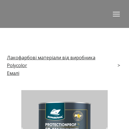
Лакофарбові матеріали від виробника
Polycolor
Емалі