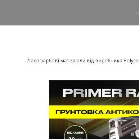
H
Лакофарбові матеріали від виробника Polyco