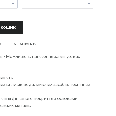
 кошик
ECS
ATTACHMENTS
ів • Можливість нанесення за мінусових
ійкість
них впливів води, миючих засобів, технічних
плення фінішного покриття з основами
 важких металів