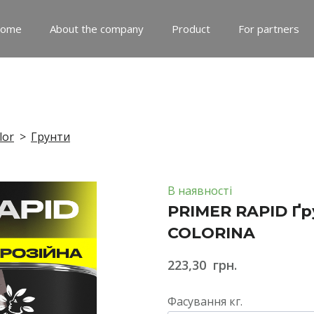
ome
About the company
Product
For partners
lor
Грунти
В наявності
PRIMER RAPID Ґр
COLORINA
223,30  грн.
Фасування кг.