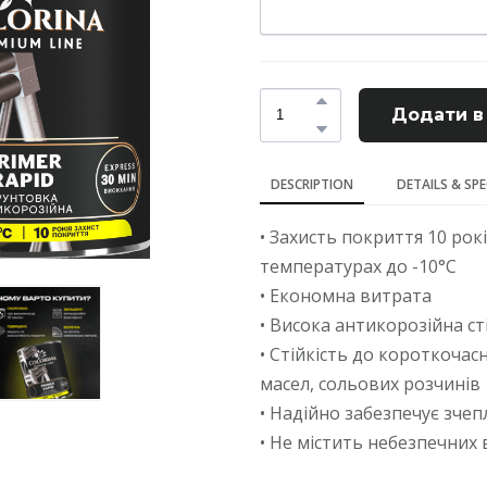
Додати в
DESCRIPTION
DETAILS & SP
• Захисть покриття 10 рок
температурах до -10°С
• Економна витрата
• Висока антикорозійна ст
• Стійкість до короткочас
масел, сольових розчинів
• Надійно забезпечує зче
• Не містить небезпечних