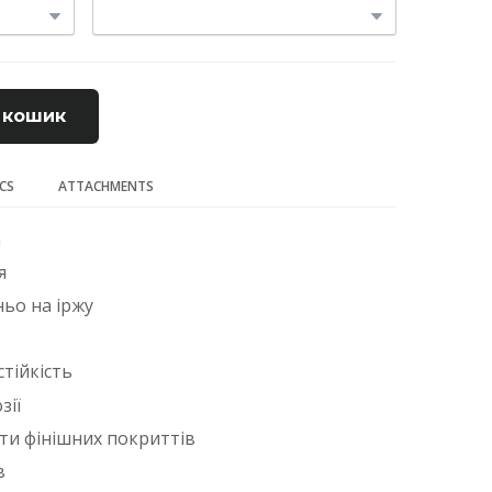
 кошик
ECS
ATTACHMENTS
а
я
ьо на іржу
тійкість
зії
ти фінішних покриттів
в