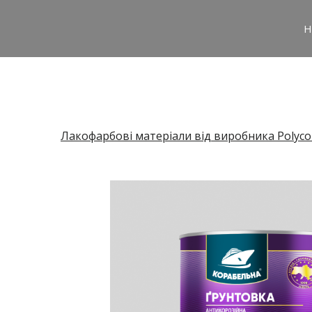
H
Лакофарбові матеріали від виробника Polyco