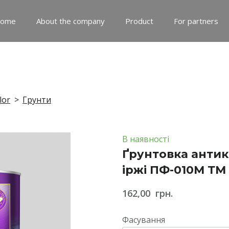
ome
About the company
Product
For partners
lor
Грунти
В наявності
Ґрунтовка антик
іржі ПФ-010М Т
162,00  грн.
Фасування