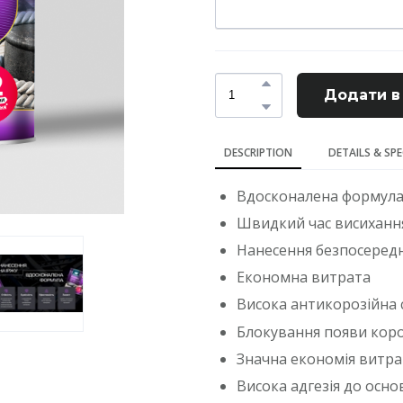
Додати в
DESCRIPTION
DETAILS & SP
Вдосконалена формул
Швидкий час висиханн
Нанесення безпосередн
Економна витрата
Висока антикорозійна с
Блокування появи коро
Значна економія витра
Висока адгезія до осно