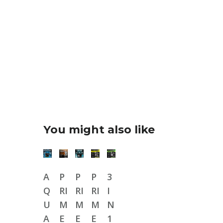
You might also like
A
P
P
P
3
Q
RI
RI
RI
I
U
M
M
M
N
A
E
E
E
1