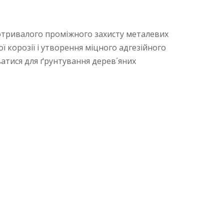
тривалого проміжного захисту металевих
 корозії і утворення міцного адгезійного
атися для ґрунтування дерев´яних