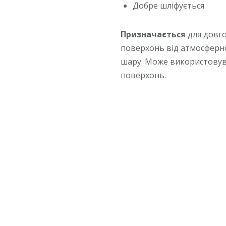
Добре шліфується
Призначається
для довго
поверхонь від атмосферної
шару. Може використовув
поверхонь.