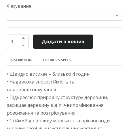
Фасування
Додати в кошик
DESCRIPTION
DETAILS & SPECS
• Швидко висихає – близько 4 годин
• Надвисока зносостійкість та
водовідштовхування
• Підкреслює природну структуру деревини,
захищає деревину від УФ-випрмінювання,
розсихання та розтріскування
• Стійкий до впливу морської та прісної води,
миючих засобів, індустріальних мастил та