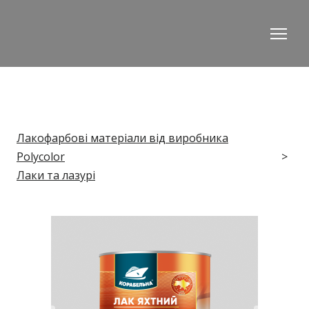
Лакофарбові матеріали від виробника
Polycolor
Лаки та лазурі