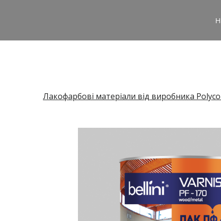
H
Лакофарбові матеріали від виробника Polyco