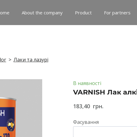
ome
About the company
Product
For partners
lor
Лаки та лазурі
В наявності
VARNISH Лак алк
183,40  грн.
Фасування