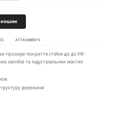
 кошик
ECS
ATTACHMENTS
е прозоре покриття стійке до дії УФ-
х засобів та індустріальних мастил
нов
структуру деревини