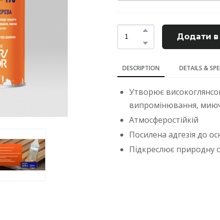
Додати в
DESCRIPTION
DETAILS & SP
Утворює високоглянсов
випромінювання, миючи
Атмосферостійкій
Посилена адгезія до ос
Підкреслює природну 