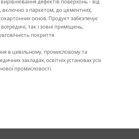
 вирівнювання дефектів поверхонь - від
, включно з паркетом, до цементних,
псокартонних основ. Продукт забезпечує
всередині, так і зовні приміщень,
овговічність покриття.
ння в цивільному, промисловому та
дичних закладах, освітніх установах усіх
рчової промисловості.