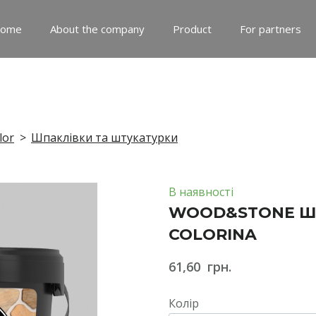
ome
About the company
Product
For partners
lor
Шпаклівки та штукатурки
В наявності
WOOD&STONE Ш
COLORINA
61,60  грн.
Колір