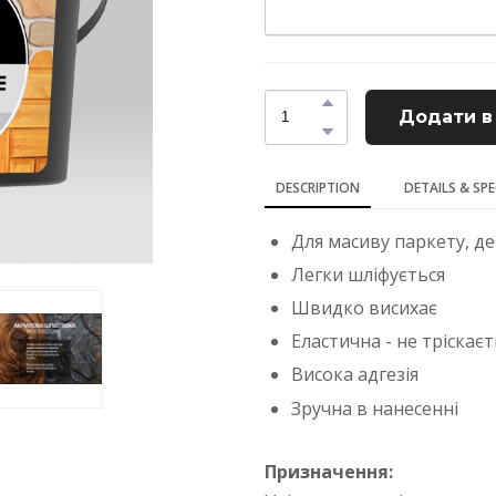
Додати в
DESCRIPTION
DETAILS & SP
Для масиву паркету, д
Легки шліфується
Швидко висихає
Еластична - не тріскаєт
Висока адгезія
Зручна в нанесенні
Призначення: