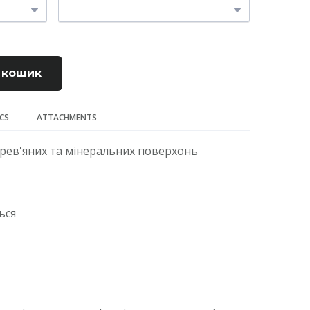
 кошик
ECS
ATTACHMENTS
ерев'яних та мінеральних поверхонь
ься