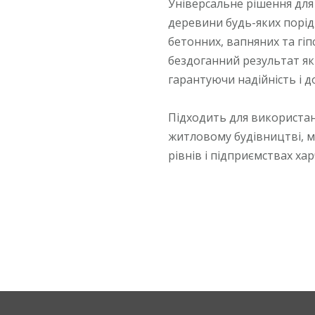
Універсальне рішення для
деревини будь-яких порід
бетонних, вапняних та гі
бездоганний результат як 
гарантуючи надійність і д
Підходить для використа
житловому будівництві, ме
рівнів і підприємствах ха