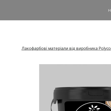
H
Лакофарбові матеріали від виробника Polyco