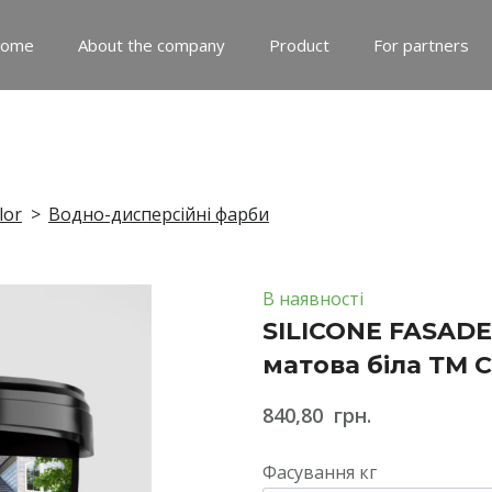
ome
About the company
Product
For partners
lor
Водно-дисперсійні фарби
В наявності
SILICONE FASADE
матова біла ТМ 
840,80  грн.
Фасування кг