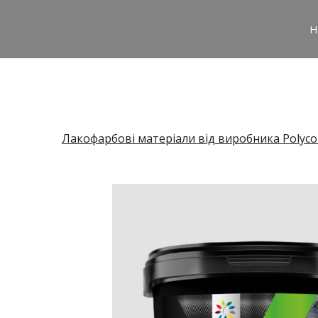
H
Лакофарбові матеріали від виробника Polyco