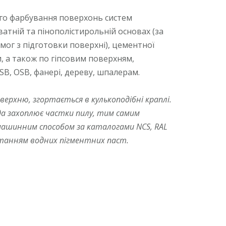
го фарбування поверхонь систем
ватній та пінополістирольній основах (за
мог з підготовки поверхні), цементної
, а також по гіпсовим поверхням,
SB, OSB, фанері, дереву, шпалерам.
верхню, згортається в кулькоподібні краплі.
ода захоплює частки пилу, тим самим
машинним способом за каталогами NCS, RAL
танням водних пігментних паст.