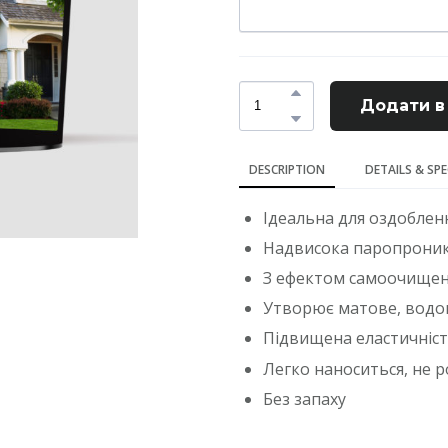
Додати в
DESCRIPTION
DETAILS & SP
Ідеальна для оздоблен
Надвисока паропроник
З ефектом самоочище
Утворює матове, водо
Підвищена еластичніст
Легко наноситься, не 
Без запаху