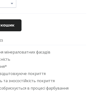
 кошик
ECS
ня мінераловатних фасадів
ність
ння*
відштовхуюче покриття
ь та зносостійкість покриття
розбрискується в процесі фарбування