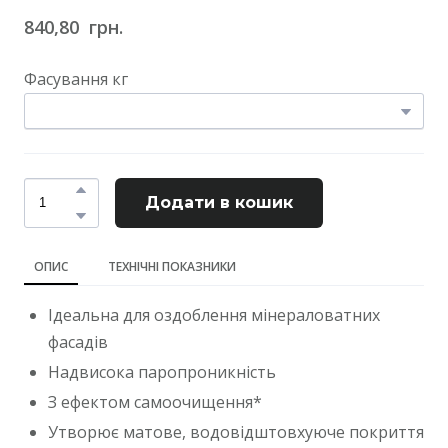
840,80  грн.
Фасування кг
Додати в кошик
ОПИС
ТЕХНІЧНІ ПОКАЗНИКИ
Ідеальна для оздоблення мінераловатних
фасадів
Надвисока паропроникність
З ефектом самоочищення*
Утворює матове, водовідштовхуюче покриття