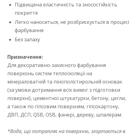
Підвищена еластичність та зносостійкість
покриття
Легко наноситься, не розбрискується в процесі
фарбування
Без запаху
Призначення:
Для декоративно-захисного фарбування
поверхонь систем теплоізоляції на
мінераловатній та пінополістирольній основах
(за умови дотримання всіх вимог з підготовки
поверхні), цементної штукатурки, бетону, цегли,
а також по гіпсовим поверхням, гіпсокартону,
ДВП, ДСП, QSB, OSB, фанері, дереву, шпалерам.
*Вода, що потрапляє на поверхню, згортається в