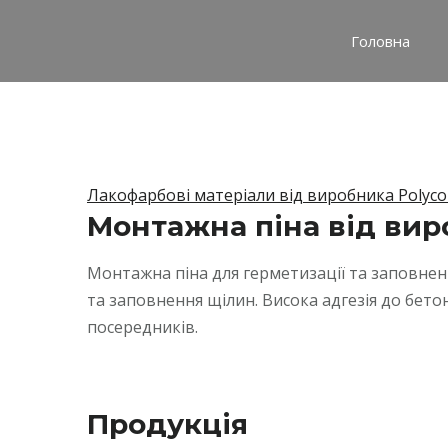
Головна
Лакофарбові матеріали від виробника Polyco
Монтажна піна від вир
Монтажна піна для герметизації та заповненн
та заповнення щілин. Висока адгезія до бетон
посередників.
Продукція