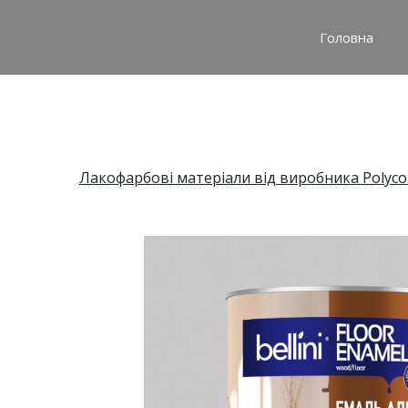
Головна
Лакофарбові матеріали від виробника Polyco