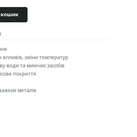
 кошик
И
ння
х впливів, зміни температур
иву води та миючих засобів
нсове покриття
 важких металів