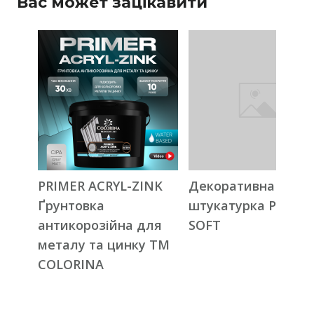
Вас может зацікавити
PRIMER ACRYL-ZINK
Декоративна
Ґрунтовка
штукатурка PIETRA
антикорозійна для
SOFT
металу та цинку ТМ
COLORINA