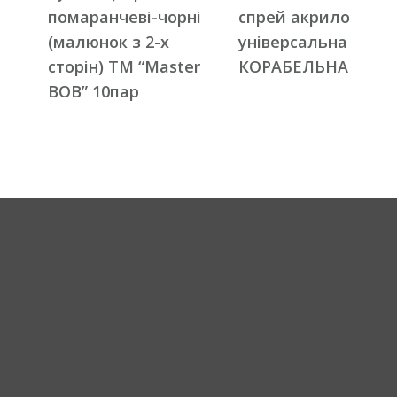
помаранчеві-чорні
спрей акрилова
(малюнок з 2-х
універсальна ТМ
сторін) ТМ “Master
КОРАБЕЛЬНА
BOB” 10пар