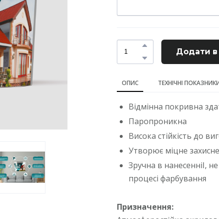
Додати в
ОПИС
ТЕХНІЧНІ ПОКАЗНИК
Відмінна покривна зда
Паропроникна
Висока стійкість до ви
Утворює міцне захисн
Зручна в нанесенніІ, н
процесі фарбування
Призначення: