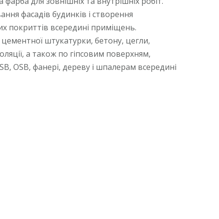
фарба для зовнішніх та внутрішніх робіт.
ання фасадів будинків і створення
ких покриттів всередині приміщень.
цементної штукатурки, бетону, цегли,
ляції, а також по гіпсовим поверхням,
SB, OSB, фанері, дереву і шпалерам всередині