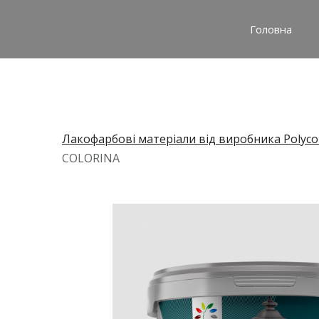
Головна
Лакофарбові матеріали від виробника Polyco
COLORINA