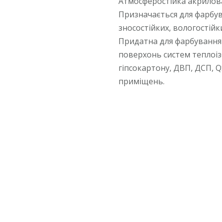
Атмосферостійка акрилова 
Призначається для фарбув
зносостійких, вологостій
Придатна для фарбування 
поверхонь систем теплоізо
гіпсокартону, ДВП, ДСП, Q
приміщень.