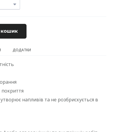
 кошик
И
ДОДАТКИ
тність
горання
е покриття
е утворює напливів та не розбрискується в