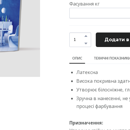
Фасування кг
Додати в
ОПИС
ТЕХНІЧНІ ПОКАЗНИК
Латексна
Висока покривна здатн
Утворює білосніжне, 
Зручна в нанесенні, не
процесі фарбування
Призначення: