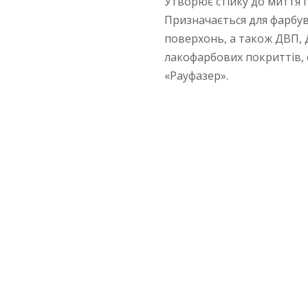
Утворює стійку до миття 
Призначається для фарбув
поверхонь, а також ДВП, 
лакофарбових покриттів, 
«Рауфазер».