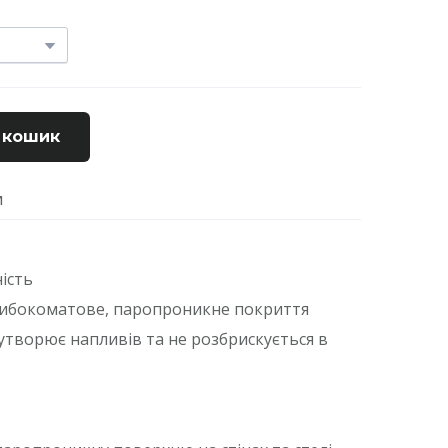
 кошик
И
ість
глибокоматове, паропроникне покриття
 утворює напливів та не розбрискується в