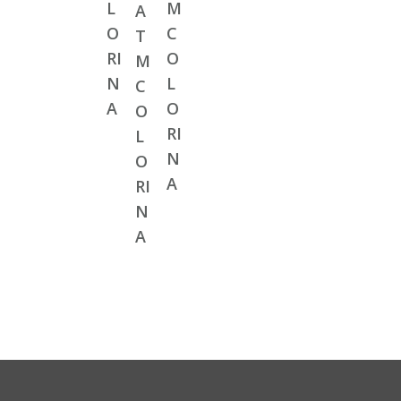
L
М
А
O
C
Т
RI
O
М
N
L
C
A
O
O
RI
L
N
O
A
RI
N
A