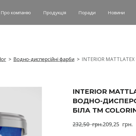
Про компанію
Продукція
Поради
Новини
lor
Водно-дисперсійні фарби
INTERIOR MATTLATEX
INTERIOR MATTL
ВОДНО-ДИСПЕР
БІЛА ТМ COLORI
232,50  грн.
209,25  грн.