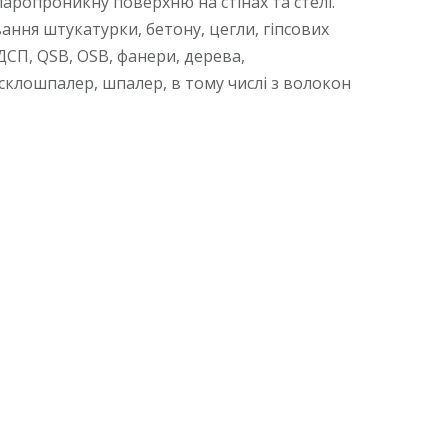
паропроникну поверхню на стінах та стелі.
ання штукатурки, бетону, цегли, гіпсових
ДСП, QSB, OSB, фанери, дерева,
склошпалер, шпалер, в тому числі з волокон