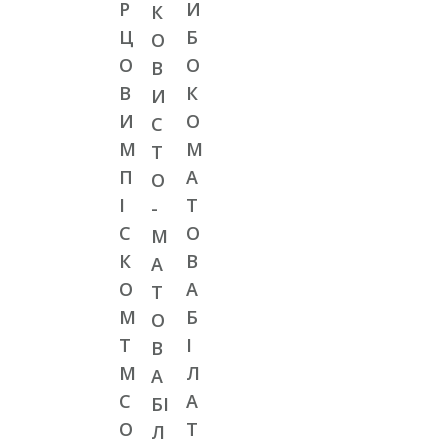
Р
И
К
Ц
Б
О
О
О
В
В
К
И
И
О
С
М
М
Т
П
А
О
І
Т
-
С
О
М
К
В
А
О
А
Т
М
Б
О
T
І
В
M
Л
А
C
А
БІ
O
Т
Л