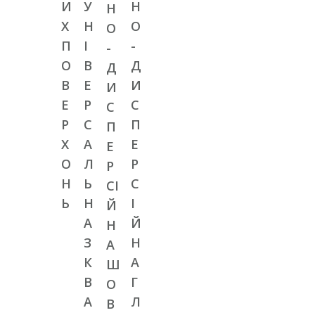
И
У
Н
Н
Х
Н
О
О
П
І
-
-
О
В
Д
Д
В
Е
И
И
Е
Р
С
С
Р
С
П
П
Х
А
Е
Е
О
Л
Р
Р
Н
Ь
С
СІ
Ь
Н
І
Й
А
Й
Н
З
Н
А
К
А
Ш
В
Г
О
А
Л
В