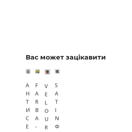
Вас может зацікавити
А
F
S
V
Н
A
A
E
Т
R
T
L
И
B
I
O
С
A
N
U
Е
-
Ф
R