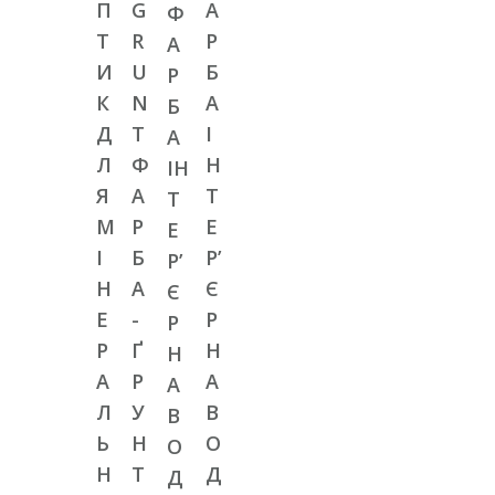
П
G
А
Ф
Т
R
Р
А
И
U
Б
Р
К
N
А
Б
Д
T
І
А
Л
Ф
Н
ІН
Я
А
Т
Т
М
Р
Е
Е
І
Б
Р’
Р’
Н
А
Є
Є
Е
-
Р
Р
Р
Ґ
Н
Н
А
Р
А
А
Л
У
В
В
Ь
Н
О
О
Н
Т
Д
Д