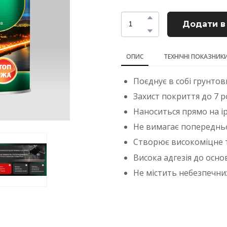
Додати в
ОПИС
ТЕХНІЧНІ ПОКАЗНИК
Поєднує в собі грунтовк
Захист покриття до 7 р
Наноситься прямо на і
Не вимагає попереднь
Створює високоміцне 
Висока адгезія до осно
Не містить небезпечни