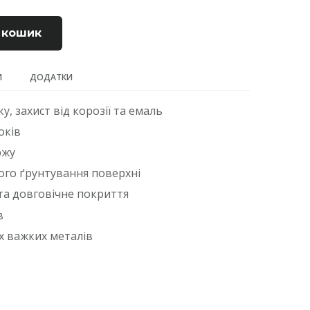
 кошик
И
ДОДАТКИ
у, захист від корозії та емаль
оків
ржу
ого ґрунтування поверхні
та довговічне покриття
в
х важких металів