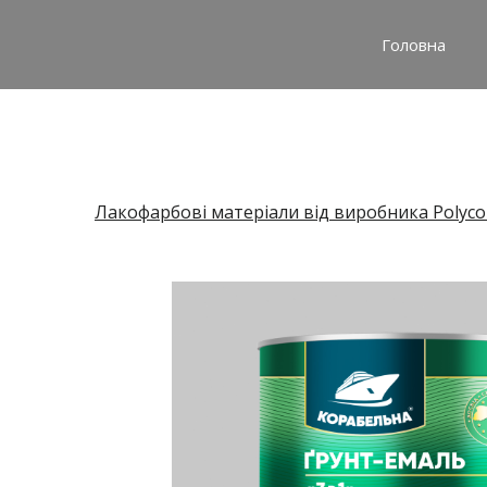
Головна
Лакофарбові матеріали від виробника Polyco