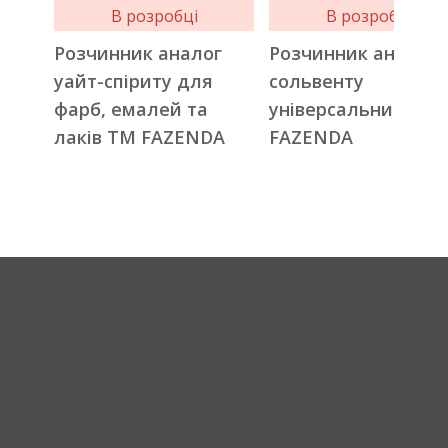
В розробці
В розробці
Розчинник аналог
Розчинник аналог
уайт-спіриту для
сольвенту
фарб, емалей та
універсальний ТМ
лаків ТМ FAZENDA
FAZENDA