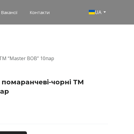
UA
Вакансії
Контакти
 ТМ “Master BOB” 10пар
4 помаранчеві-чорні ТМ
пар